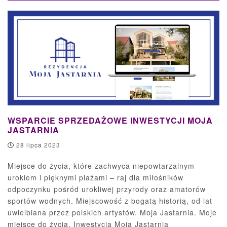
KATALOG ONLINE
RUSZ REKLAMĄ!
WYGRAJ PROMOCJAMI!
PAKUJ Z NAMI
WSPARCIE SPRZEDAŻOWE INWESTYCJI MOJA
JASTARNIA
28 lipca 2023
Miejsce do życia, które zachwyca niepowtarzalnym
urokiem i pięknymi plażami – raj dla miłośników
odpoczynku pośród urokliwej przyrody oraz amatorów
sportów wodnych. Miejscowość z bogatą historią, od lat
uwielbiana przez polskich artystów. Moja Jastarnia. Moje
miejsce do życia. Inwestycja Moja Jastarnia