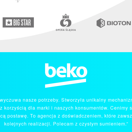
aspektem naszej współpracy, docenianym przez naszą in
onalizm, niezwykła precyzja i solidność w wykonywaniu 