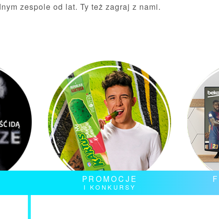
ym zespole od lat. Ty też zagraj z nami.
PROMOCJE
F
L
I KONKURSY