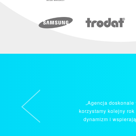
Previous
„Wyróżniającym się 
profesj