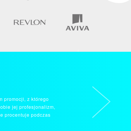
Next
stytucję, jest pełen
zleceń.”