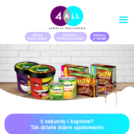
RUSZ
WYGRAJ
PAKUJ
REKLAMĄ!
PROMOCJAMI!
Z NAMI
PORTFOLIO
KLIENCI
KONTAKT
OFERTA
3 sekundy i kupione?
Tak działa dobre opakowanie
BLOG