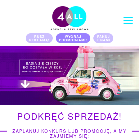
RUSZ
WYGRAJ
PAKUJ
REKLAMĄ!
PROMOCJAMI!
Z NAMI
PORTFOLIO
KLIENCI
KONTAKT
PODKRĘĆ SPRZEDAŻ!
OFERTA
ZAPLANUJ KONKURS LUB PROMOCJĘ, A MY
BLOG
ZAJMIEMY SIĘ: