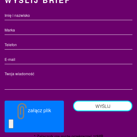
WYŚLIJ BRIEF
WYŚLIJ
załącz plik
* Załącznik nie może przekraczać 10MB